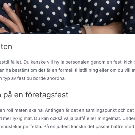
sten
festtillfället. Du kanske vill hylla personalen genom en fest, kick
n ha bestämt om det är en formell tillställning eller om du vill at
en typ av fest du borde anordna.
a på en företagsfest
lken roll maten ska ha. Antingen är det en samlingspunkt och d
d mer lyxig mat. Du kan också välja buffé eller mingelmat. Underh
uslekar perfekta. På en julfest kanske det passar bättre med en 