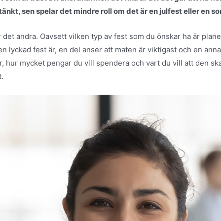
tänkt, sen spelar det mindre roll om det är en julfest eller en 
r det andra. Oavsett vilken typ av fest som du önskar ha är plan
 en lyckad fest är, en del anser att maten är viktigast och en ann
, hur mycket pengar du vill spendera och vart du vill att den sk
t.